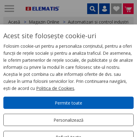
Acasă
Magazin Online
Automatizari si control industrial
Acest site folosește cookie-uri
< Relee
Folosim cookie-uri pentru a personaliza conținutul, pentru a oferi
funcții de rețele sociale și pentru a analiza traficul. De asemenea,
Releu Ambrosabil Universal,
le oferim partenerilor de rețele sociale, de publicitate și de analize
Zelio Rum, 2 C/O, 48 V Cc, 10 A,
informații cu privire la modul în care folosesc site-ul nostru.
cu Led
Aceștia le pot combina cu alte informații oferite de dvs. sau
culese în urma folosirii serviciilor lor. Prin continuarea navigării,
ești de acord cu
Politica de Cookies
.
Permite toate
Personalizează