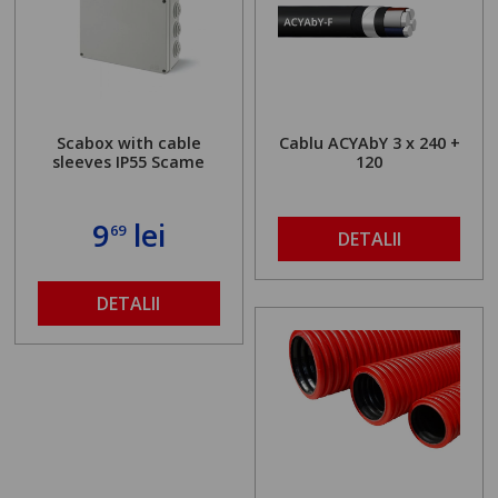
Scabox with cable
Cablu ACYAbY 3 x 240 +
sleeves IP55 Scame
120
9
lei
69
DETALII
DETALII