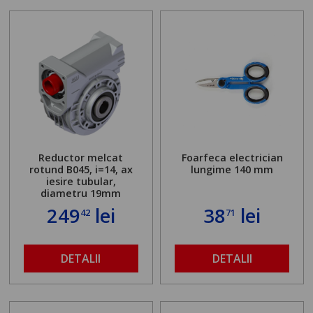
Reductor melcat
Foarfeca electrician
rotund B045, i=14, ax
lungime 140 mm
iesire tubular,
diametru 19mm
249
lei
38
lei
42
71
DETALII
DETALII