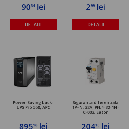
90
lei
2
lei
34
99
DETALII
DETALII
Power-Saving back-
Siguranta diferentiala
UPS Pro 550, APC
1P+N, 32A, PFL4-32-1N-
C-003, Eaton
895
lei
204
lei
18
16