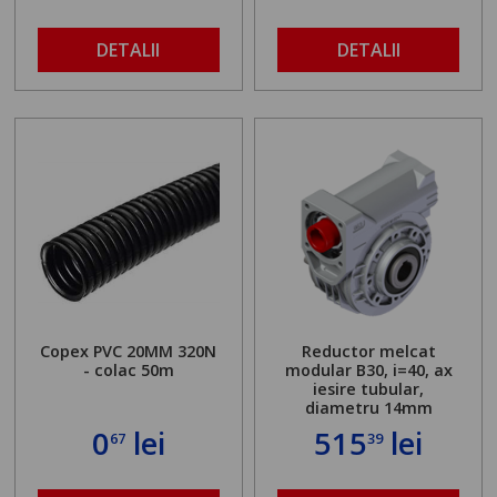
DETALII
DETALII
Copex PVC 20MM 320N
Reductor melcat
- colac 50m
modular B30, i=40, ax
iesire tubular,
diametru 14mm
0
lei
515
lei
67
39