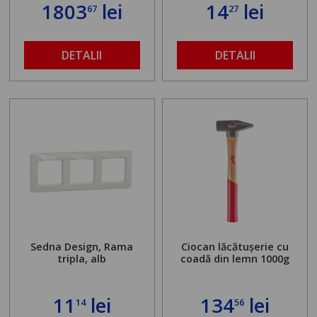
standului mașinii de
1803
lei
14
lei
67
27
găurit în locul
buloanelor de
ancorare. Greutate
maximă admisă de 500
DETALII
DETALII
kg și înălțime reglabilă
de la 1,8 la 2,9 m
Sedna Design, Rama
Ciocan lăcătușerie cu
tripla, alb
coadă din lemn 1000g
11
lei
134
lei
14
56