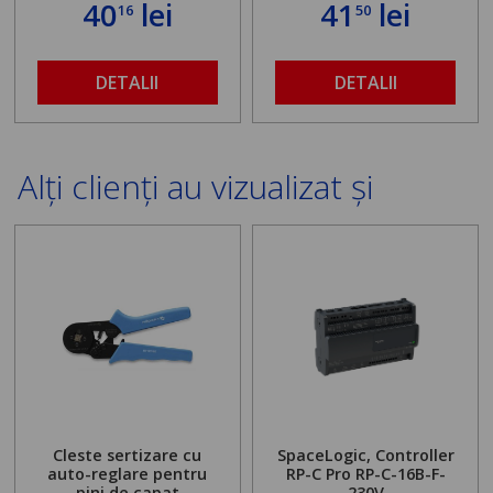
40
lei
41
lei
16
50
DETALII
DETALII
Alți clienți au vizualizat și
Cleste sertizare cu
SpaceLogic, Controller
auto-reglare pentru
RP-C Pro RP-C-16B-F-
pini de capat
230V