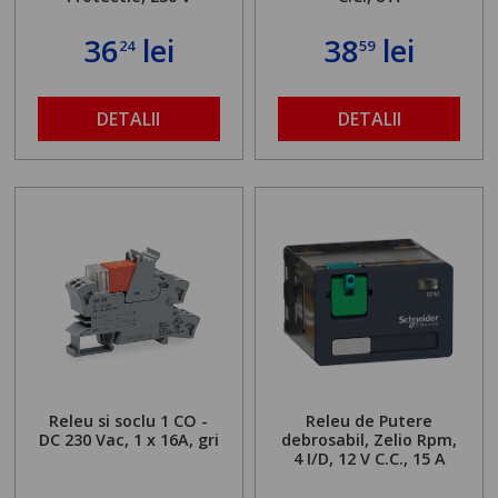
36
lei
38
lei
24
59
DETALII
DETALII
Releu si soclu 1 CO -
Releu de Putere
DC 230 Vac, 1 x 16A, gri
debrosabil, Zelio Rpm,
4 I/D, 12 V C.C., 15 A