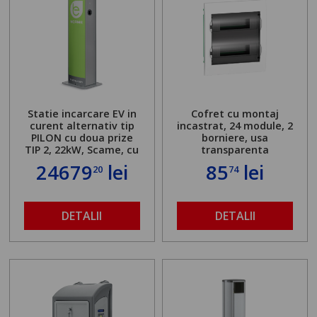
Statie incarcare EV in
Cofret cu montaj
curent alternativ tip
incastrat, 24 module, 2
PILON cu doua prize
borniere, usa
TIP 2, 22kW, Scame, cu
transparenta
server local
24679
lei
85
lei
20
74
DETALII
DETALII