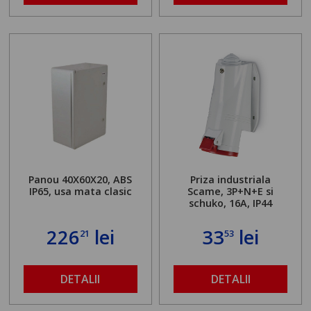
Panou 40X60X20, ABS
Priza industriala
IP65, usa mata clasic
Scame, 3P+N+E si
schuko, 16A, IP44
226
lei
33
lei
21
53
DETALII
DETALII