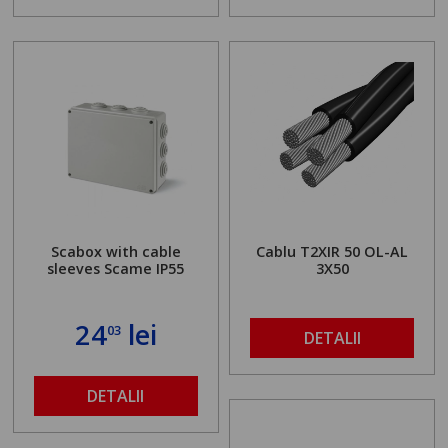
Scabox with cable
Cablu T2XIR 50 OL-AL
sleeves Scame IP55
3X50
24
lei
03
DETALII
DETALII