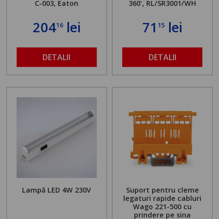
C-003, Eaton
360', RL/SR3001/WH
204
lei
71
lei
16
15
DETALII
DETALII
Lampă LED 4W 230V
Suport pentru cleme
legaturi rapide cabluri
Wago 221-500 cu
prindere pe sina