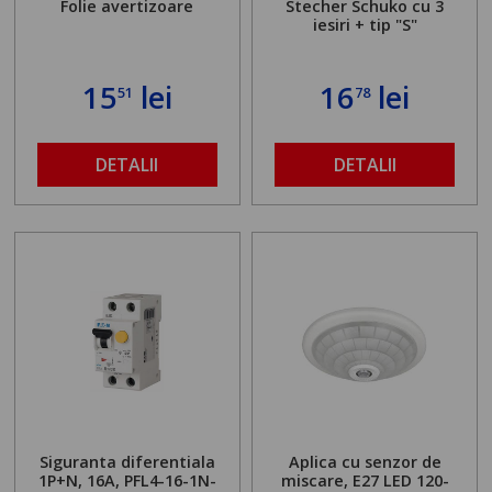
Folie avertizoare
Stecher Schuko cu 3
iesiri + tip "S"
15
lei
16
lei
51
78
DETALII
DETALII
Siguranta diferentiala
Aplica cu senzor de
1P+N, 16A, PFL4-16-1N-
miscare, E27 LED 120-