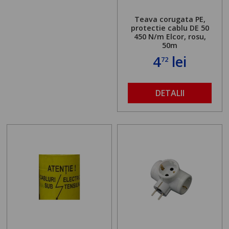
Teava corugata PE,
protectie cablu DE 50
450 N/m Elcor, rosu,
50m
4
lei
72
DETALII