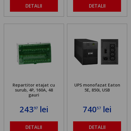
DETALII
DETALII
Repartitor etajat cu
UPS monofazat Eaton
surub, 4P, 160A, 48
5E, 850i, USB
gauri
243
lei
740
lei
97
57
DETALII
DETALII