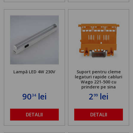
Lampă LED 4W 230V
Suport pentru cleme
legaturi rapide cabluri
Wago 221-500 cu
prindere pe sina
90
lei
2
lei
34
99
DETALII
DETALII