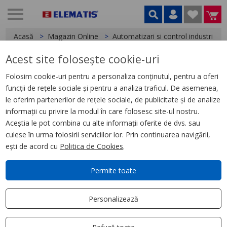
Acasă
Magazin Online
Automatizari si control industrial
Acest site folosește cookie-uri
< Relee
Folosim cookie-uri pentru a personaliza conținutul, pentru a oferi
funcții de rețele sociale și pentru a analiza traficul. De asemenea,
Releu Ambrosabil Universal,
le oferim partenerilor de rețele sociale, de publicitate și de analize
Zelio Rum, 3 C/O, 24 V Ca, 10 A
informații cu privire la modul în care folosesc site-ul nostru.
Aceștia le pot combina cu alte informații oferite de dvs. sau
culese în urma folosirii serviciilor lor. Prin continuarea navigării,
ești de acord cu
Politica de Cookies
.
Permite toate
Personalizează