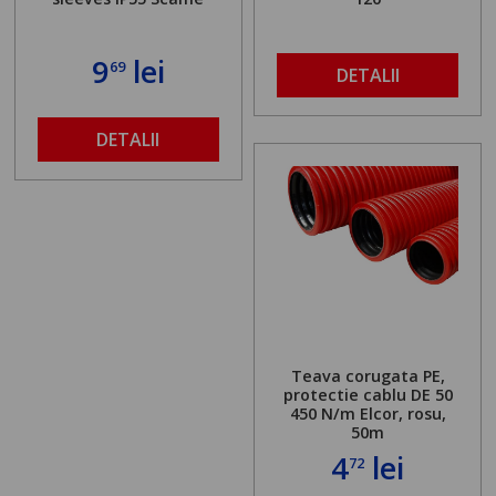
9
lei
69
DETALII
DETALII
Teava corugata PE,
protectie cablu DE 50
450 N/m Elcor, rosu,
50m
4
lei
72