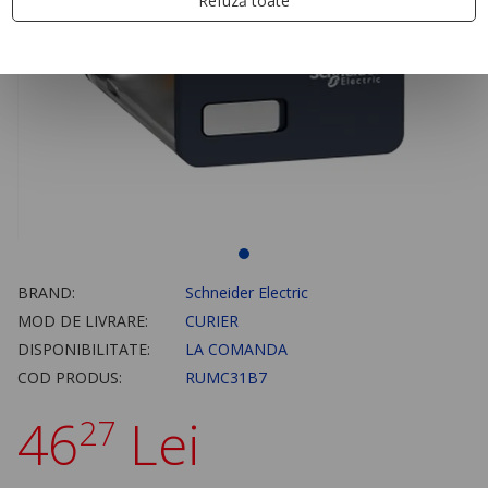
Refuză toate
BRAND:
Schneider Electric
MOD DE LIVRARE:
CURIER
DISPONIBILITATE:
LA COMANDA
COD PRODUS:
RUMC31B7
46
Lei
27