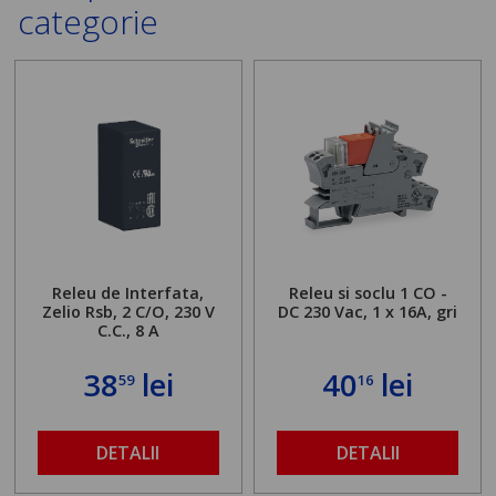
categorie
Releu de Interfata,
Releu si soclu 1 CO -
Zelio Rsb, 2 C/O, 230 V
DC 230 Vac, 1 x 16A, gri
C.C., 8 A
38
lei
40
lei
59
16
DETALII
DETALII