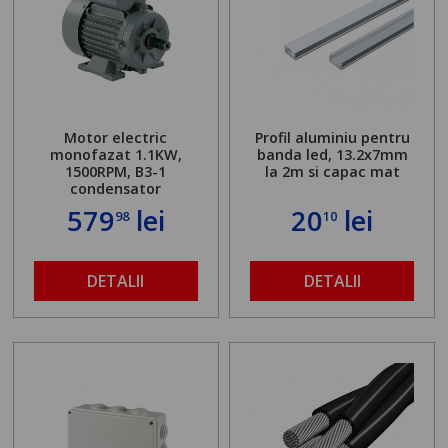
Motor electric
Profil aluminiu pentru
monofazat 1.1KW,
banda led, 13.2x7mm
1500RPM, B3-1
la 2m si capac mat
condensator
579
lei
20
lei
98
10
DETALII
DETALII