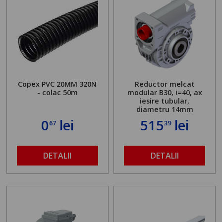
Copex PVC 20MM 320N
Reductor melcat
- colac 50m
modular B30, i=40, ax
iesire tubular,
diametru 14mm
0
lei
515
lei
67
39
DETALII
DETALII