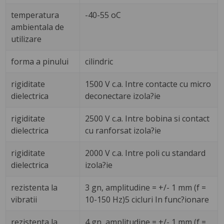
temperatura
-40-55 oC
ambientala de
utilizare
forma a pinului
cilindric
rigiditate
1500 V c.a. Intre contacte cu micro
dielectrica
deconectare izola?ie
rigiditate
2500 V c.a. Intre bobina si contact
dielectrica
cu ranforsat izola?ie
rigiditate
2000 V c.a. Intre poli cu standard
dielectrica
izola?ie
rezistenta la
3 gn, amplitudine = +/- 1 mm (f =
vibratii
10-150 Hz)5 cicluri In func?ionare
rezistenta la
4 gn, amplitudine = +/- 1 mm (f =