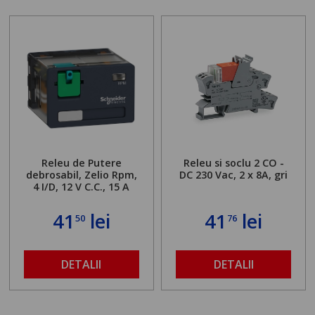
Releu de Putere
Releu si soclu 2 CO -
debrosabil, Zelio Rpm,
DC 230 Vac, 2 x 8A, gri
4 I/D, 12 V C.C., 15 A
41
lei
41
lei
50
76
DETALII
DETALII