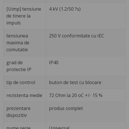
[Uimp] tensiune
4 kV (1.2/50 ?s)
de tinere la
impuls
tensiunea
250 V conformitate cu IEC
maxima de
comutatie
grad de
IP40
protectie IP
tip de control
buton de test cu blocare
rezistenta medie
72 Ohm la 20 oC +/- 15 %
prezentare
produs complet
dispozitiv
nume serie
Universal