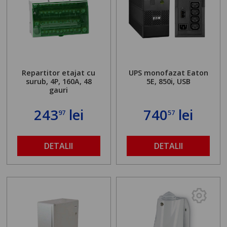
Repartitor etajat cu
UPS monofazat Eaton
surub, 4P, 160A, 48
5E, 850i, USB
gauri
243
lei
740
lei
97
57
DETALII
DETALII