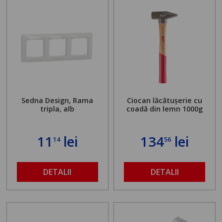
Sedna Design, Rama
Ciocan lăcătușerie cu
tripla, alb
coadă din lemn 1000g
11
lei
134
lei
14
56
DETALII
DETALII