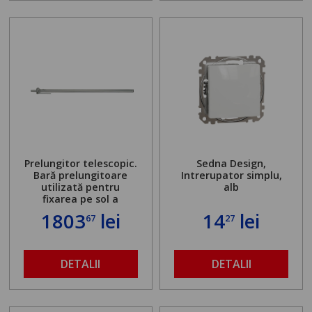
Prelungitor telescopic.
Sedna Design,
Bară prelungitoare
Intrerupator simplu,
utilizată pentru
alb
fixarea pe sol a
standului mașinii de
1803
lei
14
lei
67
27
găurit în locul
buloanelor de
ancorare. Greutate
maximă admisă de 500
DETALII
DETALII
kg și înălțime reglabilă
de la 1,8 la 2,9 m