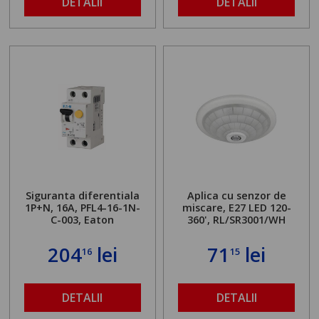
DETALII
DETALII
Siguranta diferentiala
Aplica cu senzor de
1P+N, 16A, PFL4-16-1N-
miscare, E27 LED 120-
C-003, Eaton
360', RL/SR3001/WH
204
lei
71
lei
16
15
DETALII
DETALII