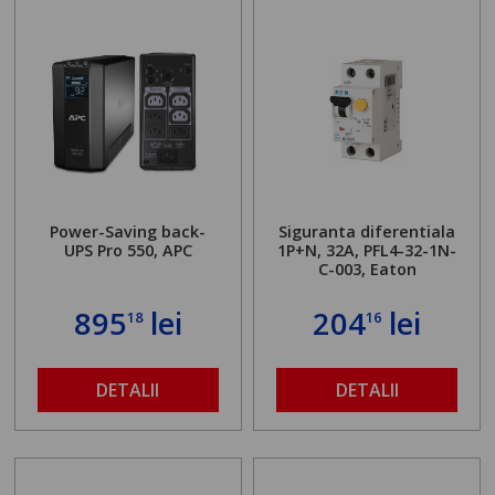
Power-Saving back-
Siguranta diferentiala
UPS Pro 550, APC
1P+N, 32A, PFL4-32-1N-
C-003, Eaton
895
lei
204
lei
18
16
DETALII
DETALII