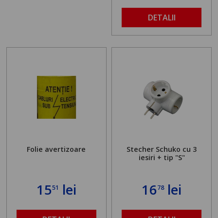
DETALII
Folie avertizoare
Stecher Schuko cu 3
iesiri + tip "S"
15
lei
16
lei
51
78