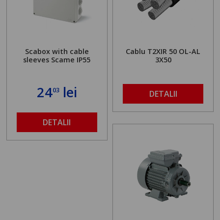
Scabox with cable
Cablu T2XIR 50 OL-AL
sleeves Scame IP55
3X50
24
lei
03
DETALII
DETALII