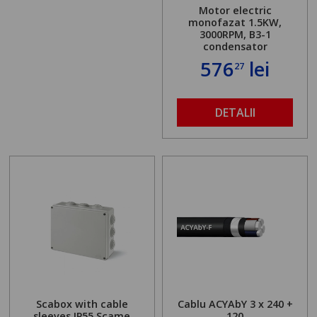
Motor electric
monofazat 1.5KW,
3000RPM, B3-1
condensator
576
lei
27
DETALII
Scabox with cable
Cablu ACYAbY 3 x 240 +
sleeves IP55 Scame
120