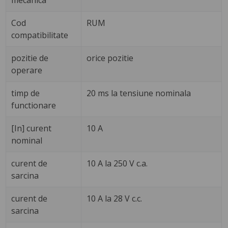
mecanica
Cod
RUM
compatibilitate
pozitie de
orice pozitie
operare
timp de
20 ms la tensiune nominala
functionare
[In] curent
10 A
nominal
curent de
10 A la 250 V c.a.
sarcina
curent de
10 A la 28 V c.c.
sarcina