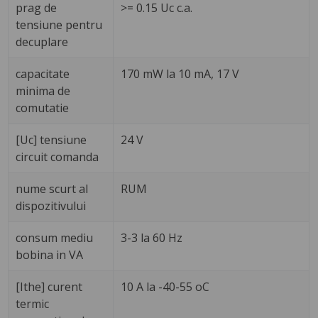
prag de
>= 0.15 Uc c.a.
tensiune pentru
decuplare
capacitate
170 mW la 10 mA, 17 V
minima de
comutatie
[Uc] tensiune
24 V
circuit comanda
nume scurt al
RUM
dispozitivului
consum mediu
3-3 la 60 Hz
bobina in VA
[Ithe] curent
10 A la -40-55 oC
termic