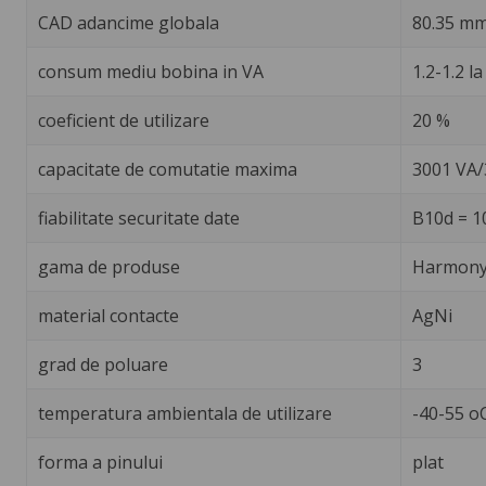
CAD adancime globala
80.35 m
consum mediu bobina in VA
1.2-1.2 l
coeficient de utilizare
20 %
capacitate de comutatie maxima
3001 VA
fiabilitate securitate date
B10d = 1
gama de produse
Harmony 
material contacte
AgNi
grad de poluare
3
temperatura ambientala de utilizare
-40-55 o
forma a pinului
plat