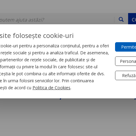
C
site folosește cookie-uri
ookie-uri pentru a personaliza conținutul, pentru a oferi
Permite
DE STOC
SERVICII
DEVINO PARTENER
CONTACT
e rețele sociale și pentru a analiza traficul. De asemenea,
partenerilor de rețele sociale, de publicitate și de
Persona
formații cu privire la modul în care folosesc site-ul
trial
Relee
ceștia le pot combina cu alte informații oferite de dvs.
Refuză
 în urma folosirii serviciilor lor. Prin continuarea
iniatura, Zelio Rxm,
, ești de acord cu
Politica de Cookies
.