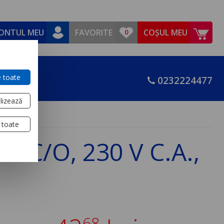
ONTUL MEU
FAVORITE
COȘUL MEU
 toate
0232224477
lizează
 toate
 2 C/O, 230 V C.A.,
68