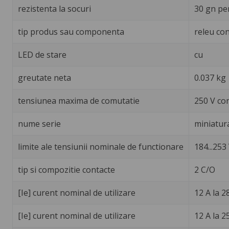
rezistenta la socuri
30 gn pe
tip produs sau componenta
releu con
LED de stare
cu
greutate neta
0.037 kg
tensiunea maxima de comutatie
250 V co
nume serie
miniatur
limite ale tensiunii nominale de functionare
184...253 
tip si compozitie contacte
2 C/O
[Ie] curent nominal de utilizare
12 A la 2
[Ie] curent nominal de utilizare
12 A la 2