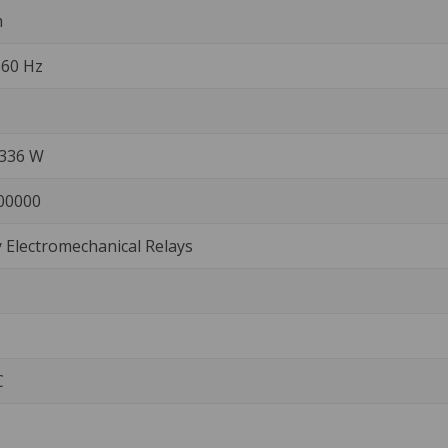
m
a 60 Hz
/336 W
00000
Electromechanical Relays
C