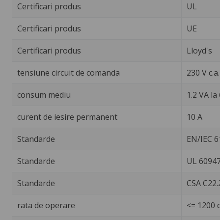
Certificari produs
UL
Certificari produs
UE
Certificari produs
Lloyd's
tensiune circuit de comanda
230 V c.a
consum mediu
1.2 VA la
curent de iesire permanent
10 A
Standarde
EN/IEC 6
Standarde
UL 60947
Standarde
CSA C22.
rata de operare
<= 1200 c