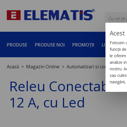
Acest 
Folosim c
PRODUSE
PRODUSE NOI
PROMOȚII
LICHIDĂRI 
funcții d
le oferim 
analize in
Acasă
Magazin Online
Automatizari si control indus
nostru. A
sau culese
Releu Conectabil M
navigării
12 A, cu Led