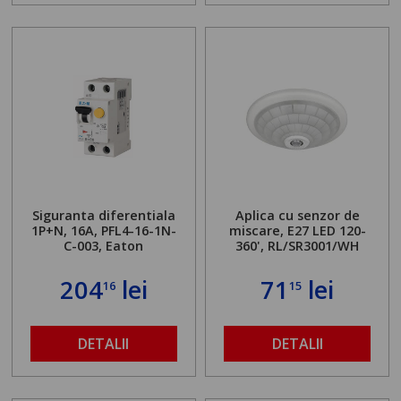
Siguranta diferentiala
Aplica cu senzor de
1P+N, 16A, PFL4-16-1N-
miscare, E27 LED 120-
C-003, Eaton
360', RL/SR3001/WH
204
lei
71
lei
16
15
DETALII
DETALII