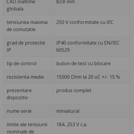
CAD inaltime
82.8 mm
globala
tensiunea maxima
250 V conformitate cu IEC
de comutatie
grad de protectie
IP40 conformitate cu EN/IEC
IP
60529
tip de control
buton de test cu blocare
rezistenta medie
15000 Ohm la 20 oC +/- 15 %
prezentare
produs complet
dispozitiv
nume serie
miniatural
limite ale tensiunii
184...253 V c.a.
nominale de