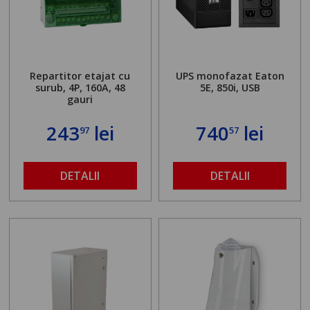
Repartitor etajat cu
UPS monofazat Eaton
surub, 4P, 160A, 48
5E, 850i, USB
gauri
243
lei
740
lei
97
57
DETALII
DETALII