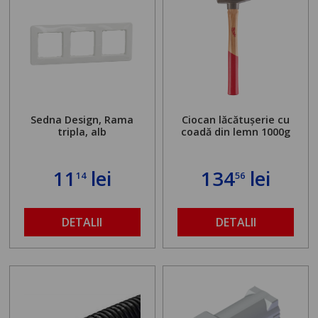
Sedna Design, Rama
Ciocan lăcătușerie cu
tripla, alb
coadă din lemn 1000g
11
lei
134
lei
14
56
DETALII
DETALII