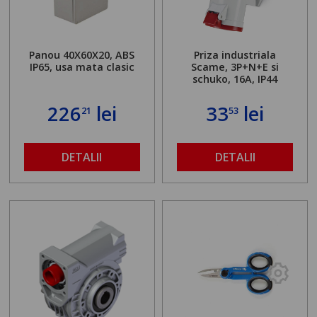
Panou 40X60X20, ABS
Priza industriala
IP65, usa mata clasic
Scame, 3P+N+E si
schuko, 16A, IP44
226
lei
33
lei
21
53
DETALII
DETALII