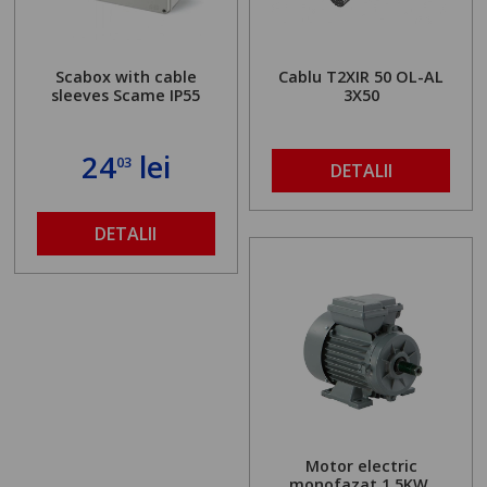
Scabox with cable
Cablu T2XIR 50 OL-AL
sleeves Scame IP55
3X50
24
lei
03
DETALII
DETALII
Motor electric
monofazat 1.5KW,