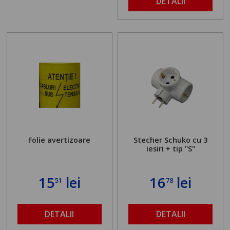
DETALII
Folie avertizoare
Stecher Schuko cu 3
iesiri + tip "S"
15
lei
16
lei
51
78
DETALII
DETALII