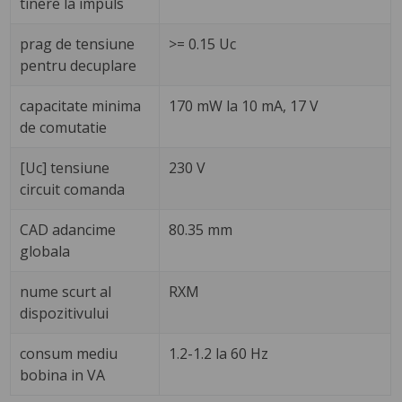
tinere la impuls
prag de tensiune
>= 0.15 Uc
pentru decuplare
capacitate minima
170 mW la 10 mA, 17 V
de comutatie
[Uc] tensiune
230 V
circuit comanda
CAD adancime
80.35 mm
globala
nume scurt al
RXM
dispozitivului
consum mediu
1.2-1.2 la 60 Hz
bobina in VA