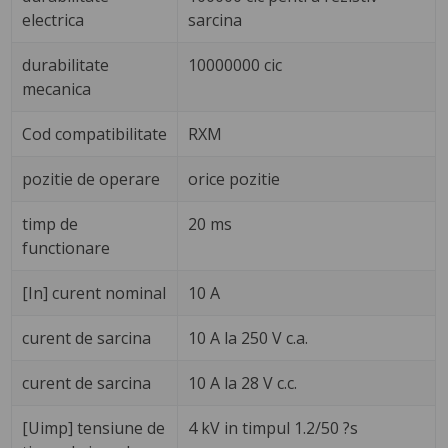
electrica
sarcina
durabilitate
10000000 cic
mecanica
Cod compatibilitate
RXM
pozitie de operare
orice pozitie
timp de
20 ms
functionare
[In] curent nominal
10 A
curent de sarcina
10 A la 250 V c.a.
curent de sarcina
10 A la 28 V c.c.
[Uimp] tensiune de
4 kV in timpul 1.2/50 ?s