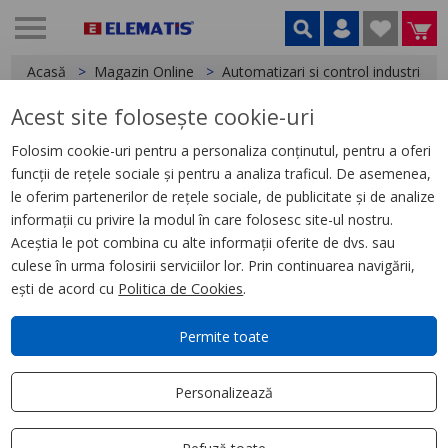
Acasă
Magazin Online
Automatizari si control industrial
Acest site folosește cookie-uri
< Relee
Folosim cookie-uri pentru a personaliza conținutul, pentru a oferi
funcții de rețele sociale și pentru a analiza traficul. De asemenea,
Releu Conectabil Miniatura,
le oferim partenerilor de rețele sociale, de publicitate și de analize
Zelio Rxm, 3 C/O, 230 V C.A., 10
informații cu privire la modul în care folosesc site-ul nostru.
A, cu Led
Aceștia le pot combina cu alte informații oferite de dvs. sau
culese în urma folosirii serviciilor lor. Prin continuarea navigării,
ești de acord cu
Politica de Cookies
.
Permite toate
Personalizează