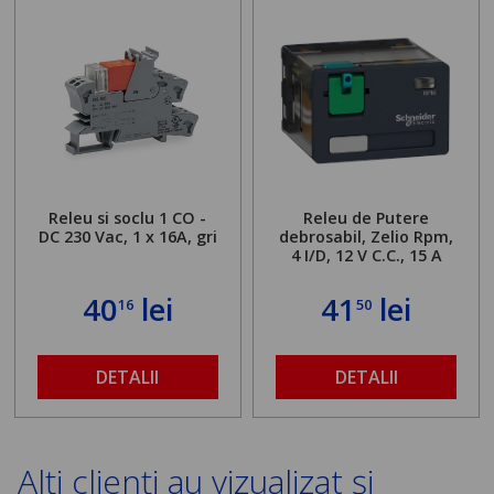
Releu si soclu 1 CO -
Releu de Putere
DC 230 Vac, 1 x 16A, gri
debrosabil, Zelio Rpm,
4 I/D, 12 V C.C., 15 A
40
lei
41
lei
16
50
DETALII
DETALII
Alți clienți au vizualizat și