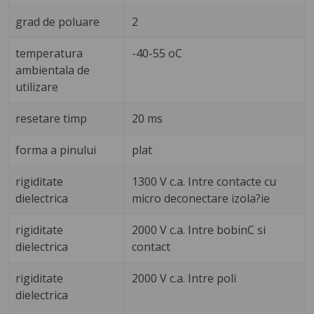
grad de poluare
2
temperatura
-40-55 oC
ambientala de
utilizare
resetare timp
20 ms
forma a pinului
plat
rigiditate
1300 V c.a. Intre contacte cu
dielectrica
micro deconectare izola?ie
rigiditate
2000 V c.a. Intre bobinC si
dielectrica
contact
rigiditate
2000 V c.a. Intre poli
dielectrica