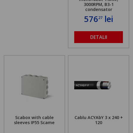
3000RPM, B3-1
condensator
576
lei
27
DETALII
Scabox with cable
Cablu ACYAbY 3 x 240 +
sleeves IP55 Scame
120