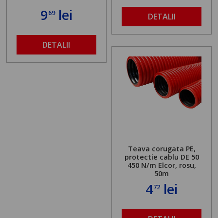
9
lei
69
DETALII
DETALII
Teava corugata PE,
protectie cablu DE 50
450 N/m Elcor, rosu,
50m
4
lei
72