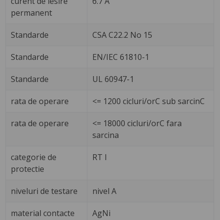
curent de iesire
6.7 A
permanent
Standarde
CSA C22.2 No 15
Standarde
EN/IEC 61810-1
Standarde
UL 60947-1
rata de operare
<= 1200 cicluri/orC sub sarcinC
rata de operare
<= 18000 cicluri/orC fara
sarcina
categorie de
RT I
protectie
niveluri de testare
nivel A
material contacte
AgNi