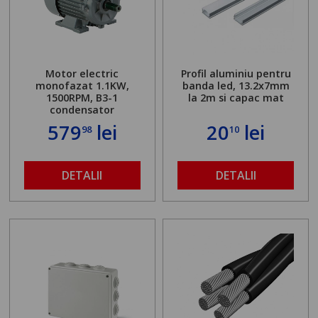
Motor electric
Profil aluminiu pentru
monofazat 1.1KW,
banda led, 13.2x7mm
1500RPM, B3-1
la 2m si capac mat
condensator
579
lei
20
lei
98
10
DETALII
DETALII