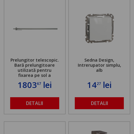
Prelungitor telescopic.
Sedna Design,
Bară prelungitoare
Intrerupator simplu,
utilizată pentru
alb
fixarea pe sol a
standului mașinii de
1803
lei
14
lei
67
27
găurit în locul
buloanelor de
ancorare. Greutate
maximă admisă de 500
DETALII
DETALII
kg și înălțime reglabilă
de la 1,8 la 2,9 m