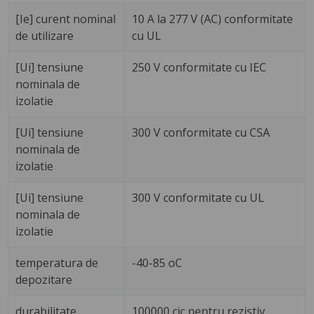
[Ie] curent nominal
10 A la 277 V (AC) conformitate
de utilizare
cu UL
[Ui] tensiune
250 V conformitate cu IEC
nominala de
izolatie
[Ui] tensiune
300 V conformitate cu CSA
nominala de
izolatie
[Ui] tensiune
300 V conformitate cu UL
nominala de
izolatie
temperatura de
-40-85 oC
depozitare
durabilitate
100000 cic pentru rezistiv