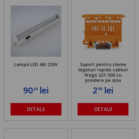
Lampă LED 4W 230V
Suport pentru cleme
legaturi rapide cabluri
Wago 221-500 cu
prindere pe sina
90
lei
2
lei
34
99
DETALII
DETALII