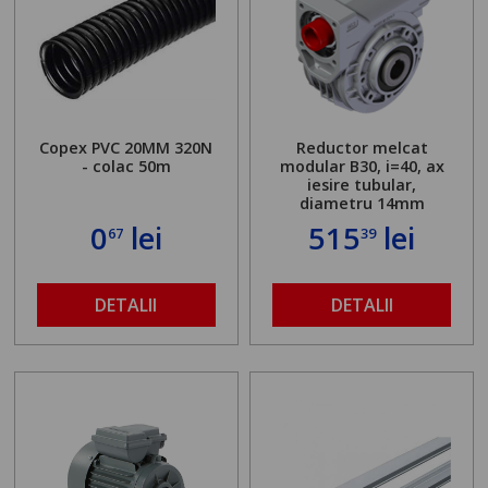
Copex PVC 20MM 320N
Reductor melcat
- colac 50m
modular B30, i=40, ax
iesire tubular,
diametru 14mm
0
lei
515
lei
67
39
DETALII
DETALII