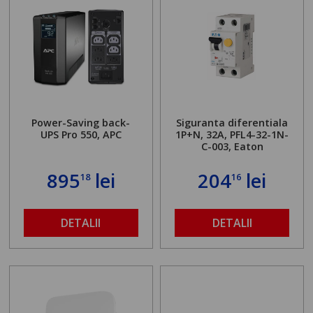
Power-Saving back-
Siguranta diferentiala
UPS Pro 550, APC
1P+N, 32A, PFL4-32-1N-
C-003, Eaton
895
lei
204
lei
18
16
DETALII
DETALII