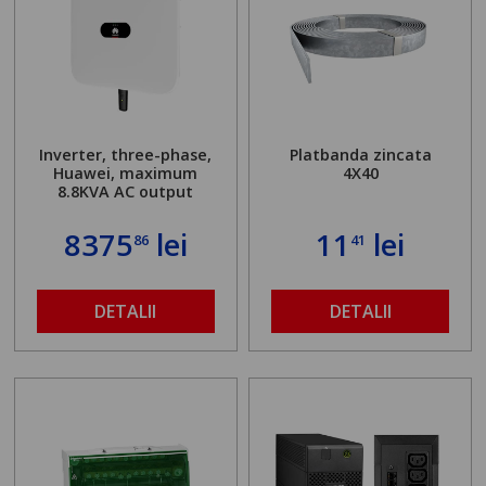
Inverter, three-phase,
Platbanda zincata
Huawei, maximum
4X40
8.8KVA AC output
8375
lei
11
lei
86
41
DETALII
DETALII