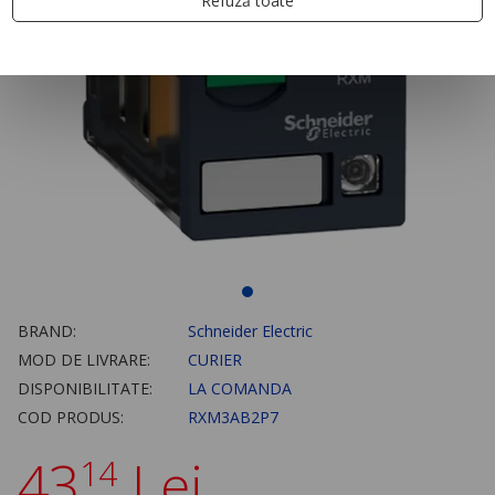
Refuză toate
BRAND:
Schneider Electric
MOD DE LIVRARE:
CURIER
DISPONIBILITATE:
LA COMANDA
COD PRODUS:
RXM3AB2P7
43
Lei
14