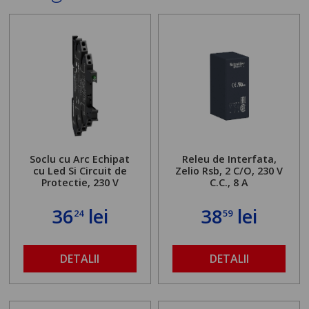
Soclu cu Arc Echipat
Releu de Interfata,
cu Led Si Circuit de
Zelio Rsb, 2 C/O, 230 V
Protectie, 230 V
C.C., 8 A
36
lei
38
lei
24
59
DETALII
DETALII