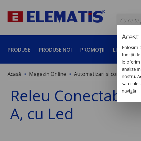
Acest 
Folosim c
PRODUSE
PRODUSE NOI
PROMOȚII
LICHIDĂRI 
funcții d
le oferim 
analize in
Acasă
Magazin Online
Automatizari si control indus
nostru. A
sau culese
Releu Conectabil M
navigării
A, cu Led