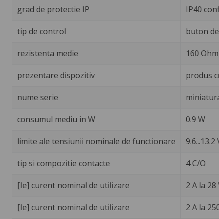
grad de protectie IP
IP40 con
tip de control
buton de 
rezistenta medie
160 Ohm 
prezentare dispozitiv
produs c
nume serie
miniatur
consumul mediu in W
0.9 W
limite ale tensiunii nominale de functionare
9.6...13.2 
tip si compozitie contacte
4 C/O
[Ie] curent nominal de utilizare
2 A la 28
[Ie] curent nominal de utilizare
2 A la 25