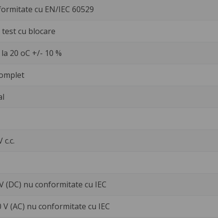
formitate cu EN/IEC 60529
test cu blocare
la 20 oC +/- 10 %
omplet
al
V c.c.
 V (DC) nu conformitate cu IEC
0 V (AC) nu conformitate cu IEC