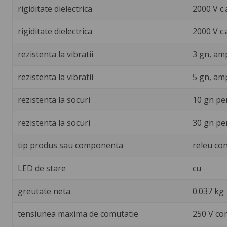
rigiditate dielectrica
2000 V c.
rigiditate dielectrica
2000 V c.a
rezistenta la vibratii
3 gn, amp
rezistenta la vibratii
5 gn, amp
rezistenta la socuri
10 gn pe
rezistenta la socuri
30 gn pe
tip produs sau componenta
releu con
LED de stare
cu
greutate neta
0.037 kg
tensiunea maxima de comutatie
250 V co