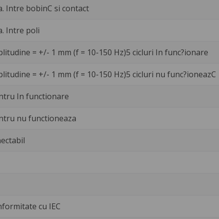
a. Intre bobinC si contact
. Intre poli
litudine = +/- 1 mm (f = 10-150 Hz)5 cicluri In func?ionare
litudine = +/- 1 mm (f = 10-150 Hz)5 cicluri nu func?ioneazC
ntru In functionare
ntru nu functioneaza
ectabil
nformitate cu IEC