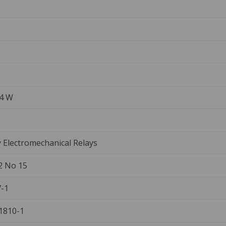
4 W
Electromechanical Relays
2 No 15
-1
1810-1