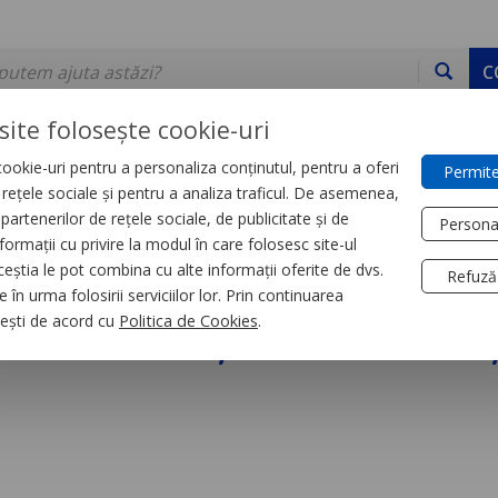
C
site folosește cookie-uri
ookie-uri pentru a personaliza conținutul, pentru a oferi
Permite
DE STOC
SERVICII
DEVINO PARTENER
CONTACT
e rețele sociale și pentru a analiza traficul. De asemenea,
partenerilor de rețele sociale, de publicitate și de
Persona
formații cu privire la modul în care folosesc site-ul
trial
Relee
ceștia le pot combina cu alte informații oferite de dvs.
Refuză
 în urma folosirii serviciilor lor. Prin continuarea
iniatura, Zelio Rxm, 
, ești de acord cu
Politica de Cookies
.