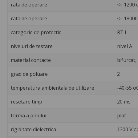
rata de operare
<= 1200 c
rata de operare
<= 18000 
categorie de protectie
RT I
niveluri de testare
nivel A
material contacte
bifurcat,
grad de poluare
2
temperatura ambientala de utilizare
-40-55 o
resetare timp
20 ms
forma a pinului
plat
rigiditate dielectrica
1300 V c.