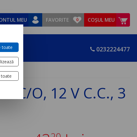
ONTUL MEU
FAVORITE
COȘUL MEU
 toate
0232224477
lizează
 toate
4 C/O, 12 V C.C., 3
20