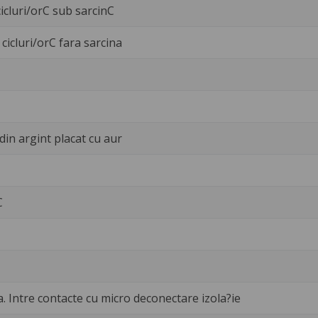
icluri/orC sub sarcinC
cicluri/orC fara sarcina
 din argint placat cu aur
C
a. Intre contacte cu micro deconectare izola?ie