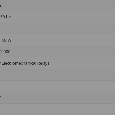
m
a 60 Hz
/168 W
00000
Electromechanical Relays
C