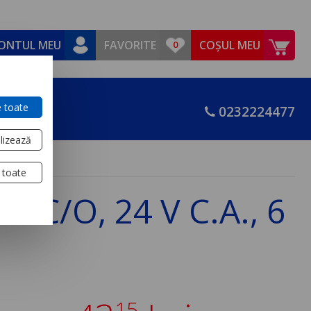
ONTUL MEU
FAVORITE
COȘUL MEU
 toate
0232224477
lizează
 toate
4 C/O, 24 V C.A., 6
15