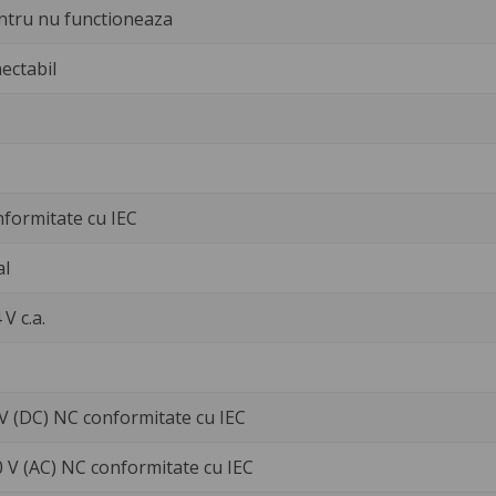
ntru nu functioneaza
ectabil
nformitate cu IEC
al
 V c.a.
 V (DC) NC conformitate cu IEC
0 V (AC) NC conformitate cu IEC