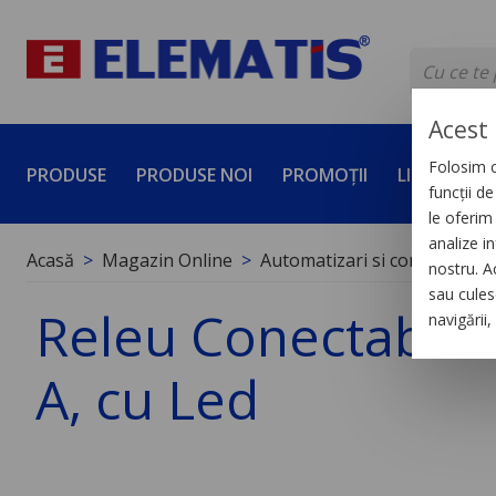
Acest 
Folosim c
PRODUSE
PRODUSE NOI
PROMOȚII
LICHIDĂRI 
funcții d
le oferim 
analize in
Acasă
Magazin Online
Automatizari si control indus
nostru. A
sau culese
Releu Conectabil M
navigării
A, cu Led