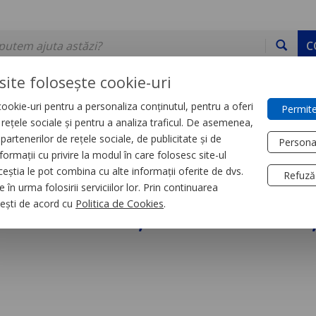
C
site folosește cookie-uri
ookie-uri pentru a personaliza conținutul, pentru a oferi
Permite
DE STOC
SERVICII
DEVINO PARTENER
CONTACT
e rețele sociale și pentru a analiza traficul. De asemenea,
partenerilor de rețele sociale, de publicitate și de
Persona
formații cu privire la modul în care folosesc site-ul
trial
Relee
ceștia le pot combina cu alte informații oferite de dvs.
Refuză
 în urma folosirii serviciilor lor. Prin continuarea
iniatura, Zelio Rxm, 
, ești de acord cu
Politica de Cookies
.