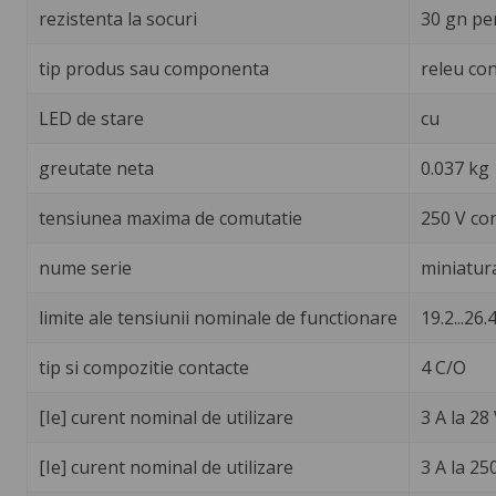
rezistenta la socuri
30 gn pe
tip produs sau componenta
releu con
LED de stare
cu
greutate neta
0.037 kg
tensiunea maxima de comutatie
250 V co
nume serie
miniatur
limite ale tensiunii nominale de functionare
19.2...26.4
tip si compozitie contacte
4 C/O
[Ie] curent nominal de utilizare
3 A la 28
[Ie] curent nominal de utilizare
3 A la 25