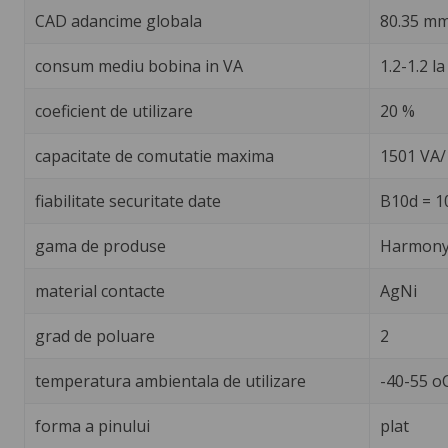
CAD adancime globala
80.35 m
consum mediu bobina in VA
1.2-1.2 l
coeficient de utilizare
20 %
capacitate de comutatie maxima
1501 VA
fiabilitate securitate date
B10d = 1
gama de produse
Harmony 
material contacte
AgNi
grad de poluare
2
temperatura ambientala de utilizare
-40-55 o
forma a pinului
plat