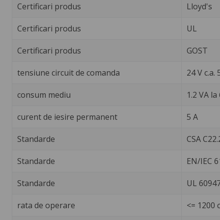
Certificari produs
Lloyd's
Certificari produs
UL
Certificari produs
GOST
tensiune circuit de comanda
24 V c.a.
consum mediu
1.2 VA la
curent de iesire permanent
5 A
Standarde
CSA C22.
Standarde
EN/IEC 6
Standarde
UL 60947
rata de operare
<= 1200 c