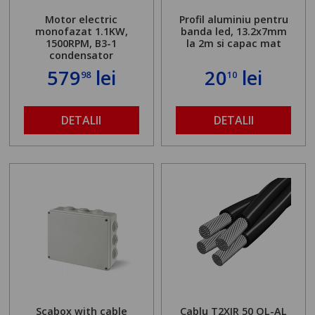
Motor electric
Profil aluminiu pentru
monofazat 1.1KW,
banda led, 13.2x7mm
1500RPM, B3-1
la 2m si capac mat
condensator
579
lei
20
lei
98
10
DETALII
DETALII
Scabox with cable
Cablu T2XIR 50 OL-AL