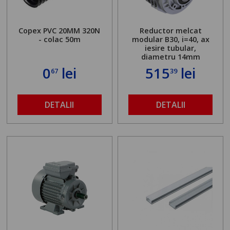
Copex PVC 20MM 320N
Reductor melcat
- colac 50m
modular B30, i=40, ax
iesire tubular,
diametru 14mm
0
lei
515
lei
67
39
DETALII
DETALII