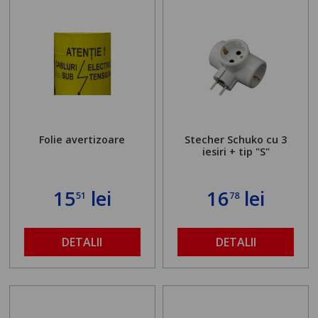
Folie avertizoare
Stecher Schuko cu 3
iesiri + tip "S"
15
lei
16
lei
51
78
DETALII
DETALII