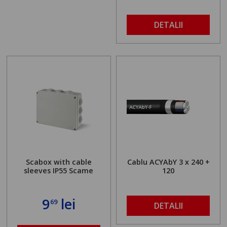
DETALII
Scabox with cable
Cablu ACYAbY 3 x 240 +
sleeves IP55 Scame
120
9
lei
69
DETALII