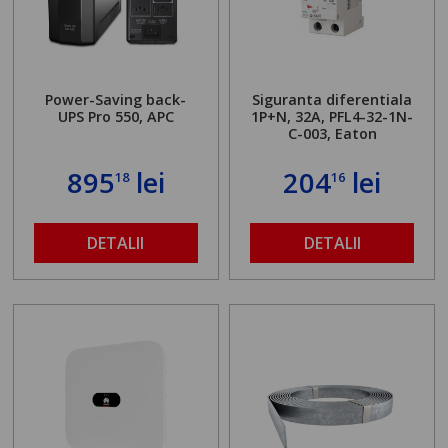
Power-Saving back-
Siguranta diferentiala
UPS Pro 550, APC
1P+N, 32A, PFL4-32-1N-
C-003, Eaton
895
lei
204
lei
18
16
DETALII
DETALII