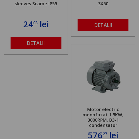
sleeves Scame IP55
3X50
24
lei
03
DETALII
DETALII
Motor electric
monofazat 1.5KW,
3000RPM, B3-1
condensator
576
lei
27