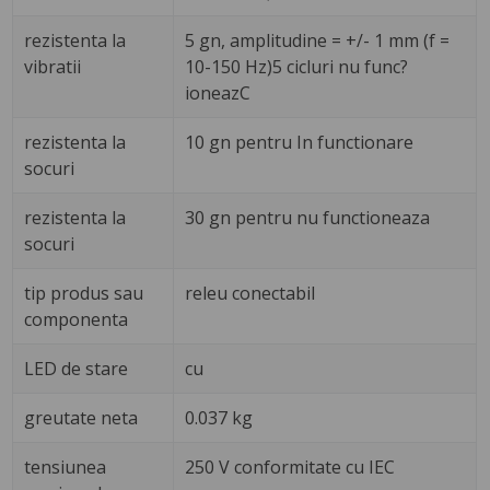
rezistenta la
5 gn, amplitudine = +/- 1 mm (f =
vibratii
10-150 Hz)5 cicluri nu func?
ioneazC
rezistenta la
10 gn pentru In functionare
socuri
rezistenta la
30 gn pentru nu functioneaza
socuri
tip produs sau
releu conectabil
componenta
LED de stare
cu
greutate neta
0.037 kg
tensiunea
250 V conformitate cu IEC