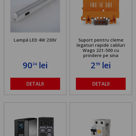
Lampă LED 4W 230V
Suport pentru cleme
legaturi rapide cabluri
Wago 221-500 cu
prindere pe sina
90
lei
2
lei
34
99
DETALII
DETALII