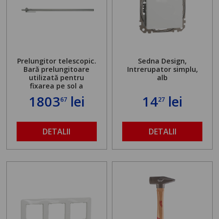
Prelungitor telescopic.
Sedna Design,
Bară prelungitoare
Intrerupator simplu,
utilizată pentru
alb
fixarea pe sol a
standului mașinii de
1803
lei
14
lei
67
27
găurit în locul
buloanelor de
ancorare. Greutate
maximă admisă de 500
DETALII
DETALII
kg și înălțime reglabilă
de la 1,8 la 2,9 m