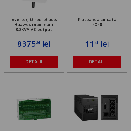
Inverter, three-phase,
Platbanda zincata
Huawei, maximum
4X40
8.8KVA AC output
8375
lei
11
lei
86
41
DETALII
DETALII