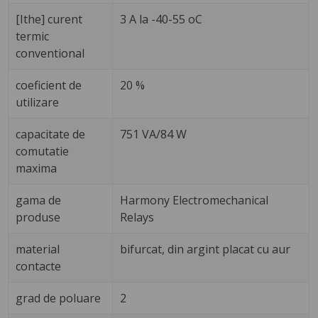
[Ithe] curent
3 A la -40-55 oC
termic
conventional
coeficient de
20 %
utilizare
capacitate de
751 VA/84 W
comutatie
maxima
gama de
Harmony Electromechanical
produse
Relays
material
bifurcat, din argint placat cu aur
contacte
grad de poluare
2