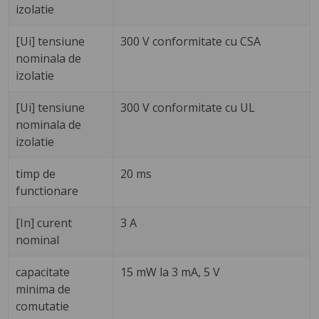
izolatie
[Ui] tensiune
300 V conformitate cu CSA
nominala de
izolatie
[Ui] tensiune
300 V conformitate cu UL
nominala de
izolatie
timp de
20 ms
functionare
[In] curent
3 A
nominal
capacitate
15 mW la 3 mA, 5 V
minima de
comutatie