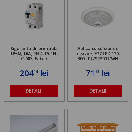
Siguranta diferentiala
Aplica cu senzor de
1P+N, 16A, PFL4-16-1N-
miscare, E27 LED 120-
C-003, Eaton
360', RL/SR3001/WH
204
lei
71
lei
16
15
DETALII
DETALII