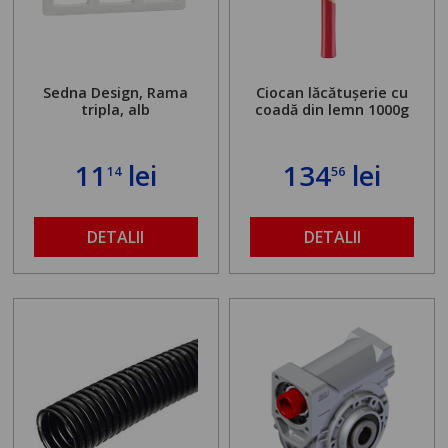
Sedna Design, Rama
Ciocan lăcătușerie cu
tripla, alb
coadă din lemn 1000g
11
lei
134
lei
14
56
DETALII
DETALII