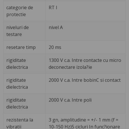
categorie de
RT I
protectie
niveluri de
nivel A
testare
resetare timp
20 ms
rigiditate
1300 V c.a. Intre contacte cu micro
dielectrica
deconectare izola?ie
rigiditate
2000 V c.a. Intre bobinC si contact
dielectrica
rigiditate
2000 V c.a. Intre poli
dielectrica
rezistenta la
3 gn, amplitudine = +/- 1 mm (f =
vibratii
10-150 Hz)5 cicluri In func?ionare