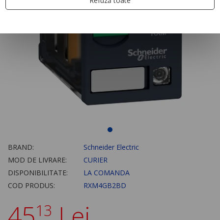
Refuză toate
BRAND:
Schneider Electric
MOD DE LIVRARE:
CURIER
DISPONIBILITATE:
LA COMANDA
COD PRODUS:
RXM4GB2BD
45
Lei
13