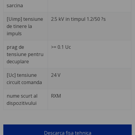
sarcina
[Uimp] tensiune
2.5 kV in timpul 1.2/50 ?s
de tinere la
impuls
prag de
>= 0.1 Uc
tensiune pentru
decuplare
[Uc] tensiune
24 V
circuit comanda
nume scurt al
RXM
dispozitivului
Descarca fisa tehnica