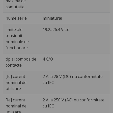
maxima de
comutatie
nume serie
miniatural
limite ale
19.2...26.4 V c.c.
tensiunii
nominale de
functionare
tip si compozitie
4 C/O
contacte
[Ie] curent
2 A la 28 V (DC) nu conformitate
nominal de
cu IEC
utilizare
[Ie] curent
2 A la 250 V (AC) nu conformitate
nominal de
cu IEC
utilizare