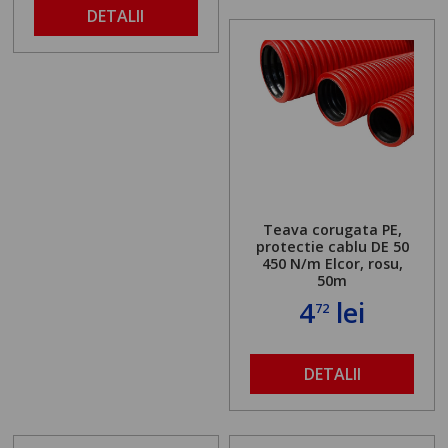
DETALII
Teava corugata PE,
protectie cablu DE 50
450 N/m Elcor, rosu,
50m
4
lei
72
DETALII