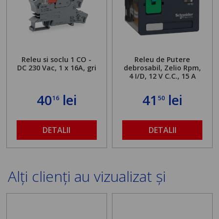
Releu si soclu 1 CO -
Releu de Putere
DC 230 Vac, 1 x 16A, gri
debrosabil, Zelio Rpm,
4 I/D, 12 V C.C., 15 A
40
lei
41
lei
16
50
DETALII
DETALII
Alți clienți au vizualizat și