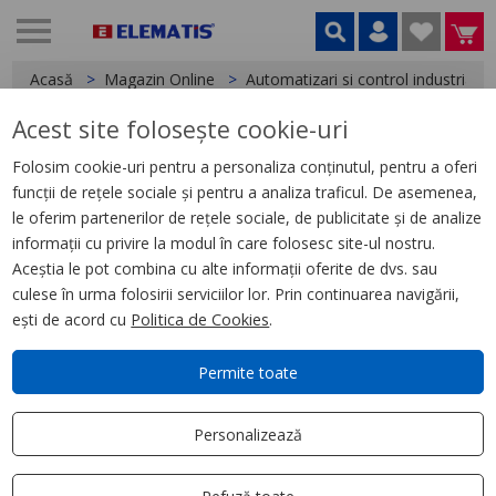
Acasă
Magazin Online
Automatizari si control industrial
Acest site folosește cookie-uri
< Relee
Folosim cookie-uri pentru a personaliza conținutul, pentru a oferi
funcții de rețele sociale și pentru a analiza traficul. De asemenea,
Releu Conectabil Miniatura,
le oferim partenerilor de rețele sociale, de publicitate și de analize
Zelio Rxm, 4 C/O, 24 V C.C., 3 A,
informații cu privire la modul în care folosesc site-ul nostru.
cu Led
Aceștia le pot combina cu alte informații oferite de dvs. sau
culese în urma folosirii serviciilor lor. Prin continuarea navigării,
ești de acord cu
Politica de Cookies
.
Permite toate
Personalizează