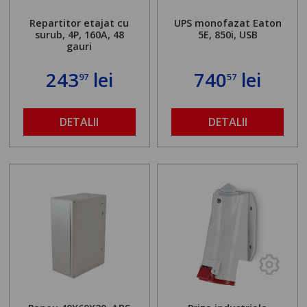
Repartitor etajat cu
UPS monofazat Eaton
surub, 4P, 160A, 48
5E, 850i, USB
gauri
243
lei
740
lei
97
57
DETALII
DETALII