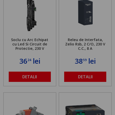
Soclu cu Arc Echipat
Releu de Interfata,
cu Led Si Circuit de
Zelio Rsb, 2 C/O, 230 V
Protectie, 230 V
C.C., 8 A
36
lei
38
lei
24
59
DETALII
DETALII