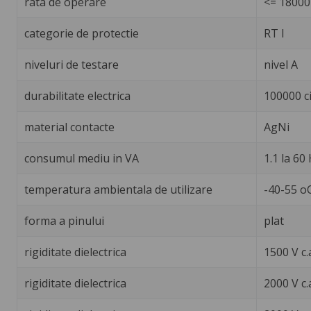
rata de operare
<= 18000 
categorie de protectie
RT I
niveluri de testare
nivel A
durabilitate electrica
100000 ci
material contacte
AgNi
consumul mediu in VA
1.1 la 60
temperatura ambientala de utilizare
-40-55 o
forma a pinului
plat
rigiditate dielectrica
1500 V c.
rigiditate dielectrica
2000 V c.