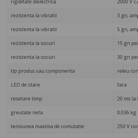
rigiditate dielectrica
2000 V c.
rezistenta la vibratii
3 gn, amp
rezistenta la vibratii
5 gn, amp
rezistenta la socuri
15 gn pe
rezistenta la socuri
30 gn pe
tip produs sau componenta
releu con
LED de stare
fara
resetare timp
20 ms la
greutate neta
0.036 kg
tensiunea maxima de comutatie
250 V co