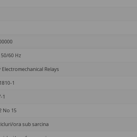
00000
. 50/60 Hz
Electromechanical Relays
1810-1
-1
2 No 15
icluri/ora sub sarcina