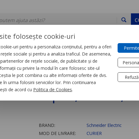
C
site folosește cookie-uri
ookie-uri pentru a personaliza conținutul, pentru a oferi
Permite
DE STOC
SERVICII
DEVINO PARTENER
CONTACT
e rețele sociale și pentru a analiza traficul. De asemenea,
partenerilor de rețele sociale, de publicitate și de
Persona
formații cu privire la modul în care folosesc site-ul
trial
Relee
ceștia le pot combina cu alte informații oferite de dvs.
Refuză
 în urma folosirii serviciilor lor. Prin continuarea
 Zelio Rpm, 2 C/O, 2
, ești de acord cu
Politica de Cookies
.
BRAND:
Schneider Electric
MOD DE LIVRARE:
CURIER