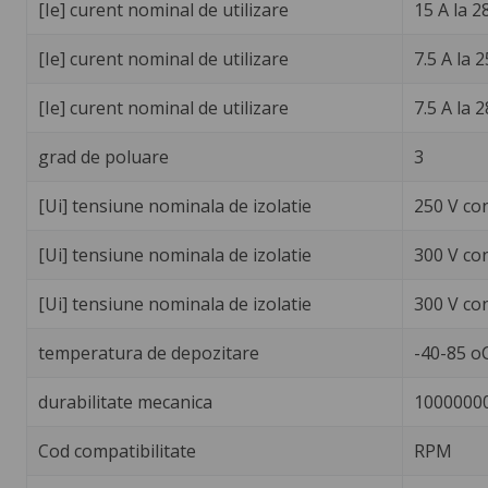
[Ie] curent nominal de utilizare
15 A la 2
[Ie] curent nominal de utilizare
7.5 A la 
[Ie] curent nominal de utilizare
7.5 A la 
grad de poluare
3
[Ui] tensiune nominala de izolatie
250 V co
[Ui] tensiune nominala de izolatie
300 V co
[Ui] tensiune nominala de izolatie
300 V co
temperatura de depozitare
-40-85 o
durabilitate mecanica
10000000
Cod compatibilitate
RPM