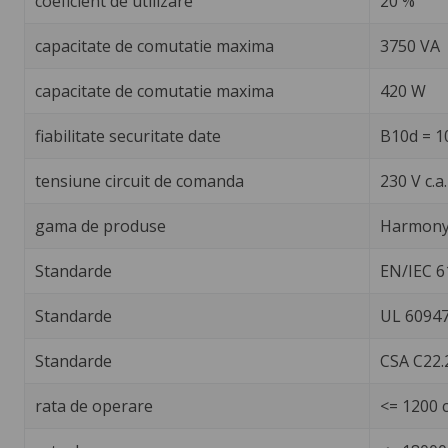
coeficient de utilizare
20 %
capacitate de comutatie maxima
3750 VA
capacitate de comutatie maxima
420 W
fiabilitate securitate date
B10d = 1
tensiune circuit de comanda
230 V c.a
gama de produse
Harmony 
Standarde
EN/IEC 6
Standarde
UL 60947
Standarde
CSA C22.
rata de operare
<= 1200 c