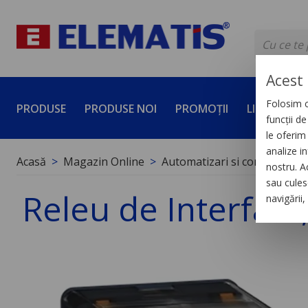
Acest 
Folosim c
PRODUSE
PRODUSE NOI
PROMOȚII
LICHIDĂRI 
funcții d
le oferim 
analize in
Acasă
Magazin Online
Automatizari si control indus
nostru. A
sau culese
Releu de Interfata,
navigării