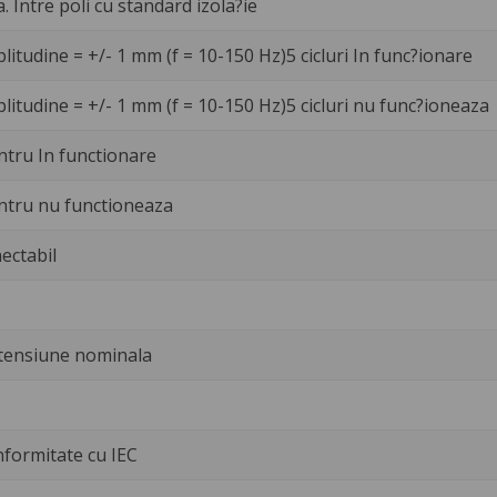
a. Intre poli cu standard izola?ie
litudine = +/- 1 mm (f = 10-150 Hz)5 cicluri In func?ionare
litudine = +/- 1 mm (f = 10-150 Hz)5 cicluri nu func?ioneaza
ntru In functionare
ntru nu functioneaza
ectabil
 tensiune nominala
nformitate cu IEC