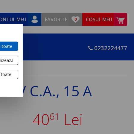
ONTUL MEU
FAVORITE
COȘUL MEU
 toate
0232224477
lizează
 toate
30 V C.A., 15 A
40
Lei
61