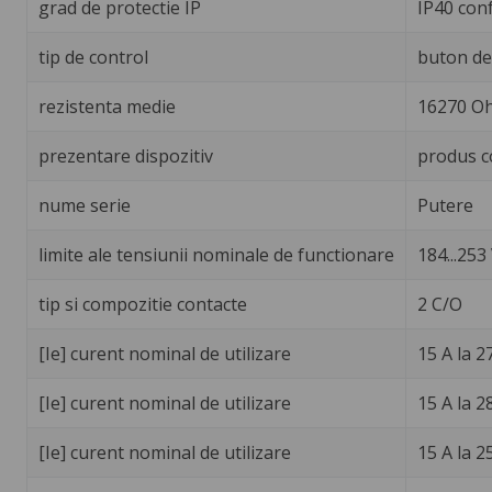
grad de protectie IP
IP40 con
tip de control
buton de 
rezistenta medie
16270 Oh
prezentare dispozitiv
produs c
nume serie
Putere
limite ale tensiunii nominale de functionare
184...253 
tip si compozitie contacte
2 C/O
[Ie] curent nominal de utilizare
15 A la 2
[Ie] curent nominal de utilizare
15 A la 2
[Ie] curent nominal de utilizare
15 A la 2