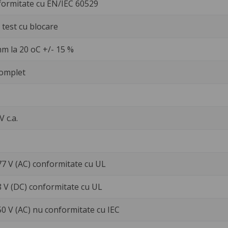
formitate cu EN/IEC 60529
test cu blocare
m la 20 oC +/- 15 %
omplet
V c.a.
77 V (AC) conformitate cu UL
8 V (DC) conformitate cu UL
50 V (AC) nu conformitate cu IEC