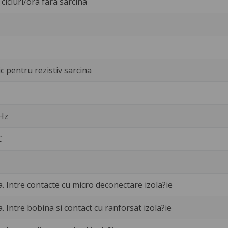
cicluri/ora fara sarcina
c pentru rezistiv sarcina
 Hz
C
a. Intre contacte cu micro deconectare izola?ie
a. Intre bobina si contact cu ranforsat izola?ie