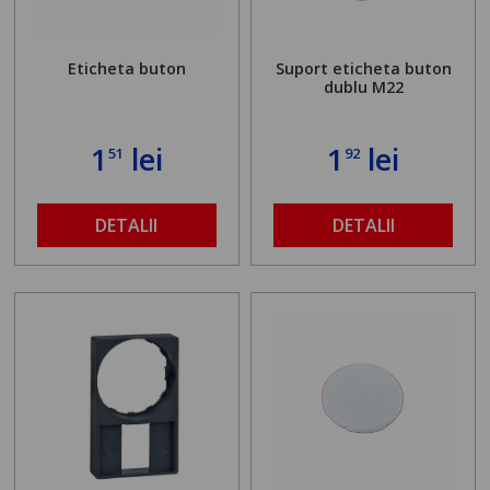
Eticheta buton
Suport eticheta buton
dublu M22
1
lei
1
lei
51
92
DETALII
DETALII