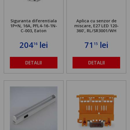
Siguranta diferentiala
Aplica cu senzor de
1P+N, 16A, PFL4-16-1N-
miscare, E27 LED 120-
C-003, Eaton
360', RL/SR3001/WH
204
lei
71
lei
16
15
DETALII
DETALII