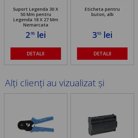
Suport Legenda 30 X
Eticheta pentru
50 Mm pentru
buton, alb
Legenda 18 X 27 Mm
Nemarcata
2
lei
3
lei
95
55
DETALII
DETALII
Alți clienți au vizualizat și