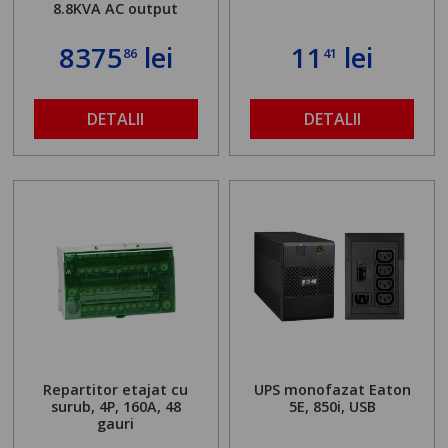
8.8KVA AC output
8375
lei
11
lei
86
41
DETALII
DETALII
Repartitor etajat cu
UPS monofazat Eaton
surub, 4P, 160A, 48
5E, 850i, USB
gauri