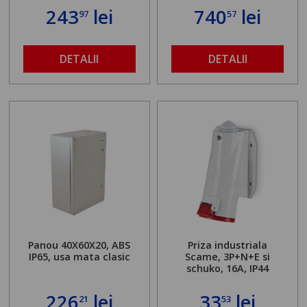
243
lei
740
lei
97
57
DETALII
DETALII
Panou 40X60X20, ABS
Priza industriala
IP65, usa mata clasic
Scame, 3P+N+E si
schuko, 16A, IP44
226
lei
33
lei
21
53