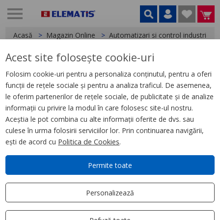
Acasă
Magazin Online
Automatizari si control industrial
Acest site folosește cookie-uri
< Butoane si lampi
Folosim cookie-uri pentru a personaliza conținutul, pentru a oferi
funcții de rețele sociale și pentru a analiza traficul. De asemenea,
Adaptor pentru fixare
le oferim partenerilor de rețele sociale, de publicitate și de analize
informații cu privire la modul în care folosesc site-ul nostru.
Aceștia le pot combina cu alte informații oferite de dvs. sau
culese în urma folosirii serviciilor lor. Prin continuarea navigării,
ești de acord cu
Politica de Cookies
.
Permite toate
Personalizează