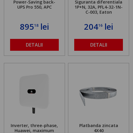
Power-Saving back-
Siguranta diferentiala
UPS Pro 550, APC
1P+N, 32A, PFL4-32-1N-
C-003, Eaton
895
lei
204
lei
18
16
DETALII
DETALII
Inverter, three-phase,
Platbanda zincata
Huawei, maximum
4X40