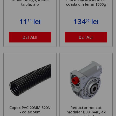
tripla, alb
coadă din lemn 1000g
11
lei
134
lei
14
56
DETALII
DETALII
Copex PVC 20MM 320N
Reductor melcat
- colac 50m
modular B30, i=40, ax