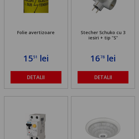
Folie avertizoare
Stecher Schuko cu 3
iesiri + tip "S"
15
lei
16
lei
51
78
DETALII
DETALII