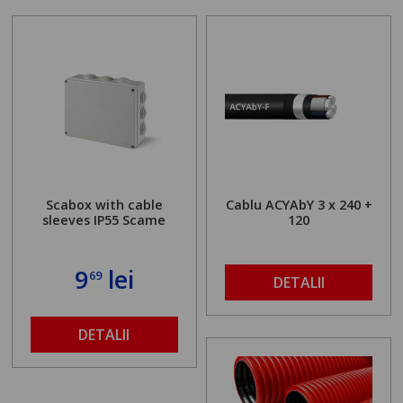
Scabox with cable
Cablu ACYAbY 3 x 240 +
sleeves IP55 Scame
120
9
lei
69
DETALII
DETALII