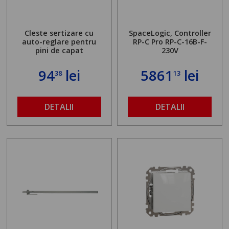
Cleste sertizare cu
SpaceLogic, Controller
auto-reglare pentru
RP-C Pro RP-C-16B-F-
pini de capat
230V
94
lei
5861
lei
38
13
DETALII
DETALII