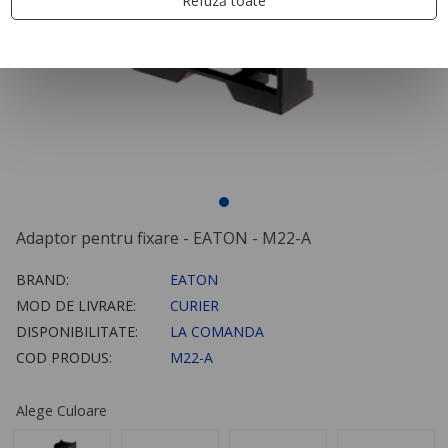
Refuză toate
Adaptor pentru fixare - EATON - M22-A
BRAND:
EATON
MOD DE LIVRARE:
CURIER
DISPONIBILITATE:
LA COMANDA
COD PRODUS:
M22-A
Alege Culoare