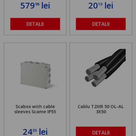
579
lei
20
lei
98
10
DETALII
DETALII
Scabox with cable
Cablu T2XIR 50 OL-AL
sleeves Scame IP55
3X50
24
lei
03
DETALII