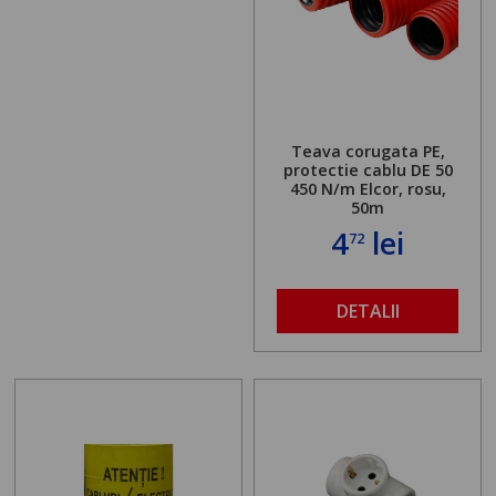
Teava corugata PE,
protectie cablu DE 50
450 N/m Elcor, rosu,
50m
4
lei
72
DETALII