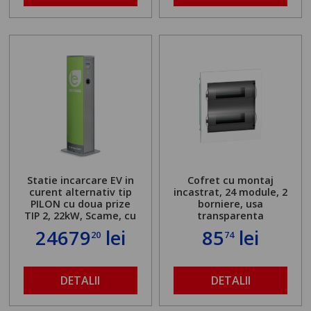
Statie incarcare EV in
Cofret cu montaj
curent alternativ tip
incastrat, 24 module, 2
PILON cu doua prize
borniere, usa
TIP 2, 22kW, Scame, cu
transparenta
server local
24679
lei
85
lei
20
74
DETALII
DETALII