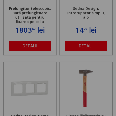
Prelungitor telescopic.
Sedna Design,
Bară prelungitoare
Intrerupator simplu,
utilizată pentru
alb
fixarea pe sol a
standului mașinii de
1803
lei
14
lei
67
27
găurit în locul
buloanelor de
ancorare. Greutate
maximă admisă de 500
DETALII
DETALII
kg și înălțime reglabilă
de la 1,8 la 2,9 m
Sedna Design, Rama
Ciocan lăcătușerie cu