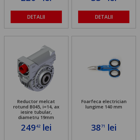
DETALII
DETALII
Reductor melcat
Foarfeca electrician
rotund B045, i=14, ax
lungime 140 mm
iesire tubular,
diametru 19mm
249
lei
38
lei
42
71