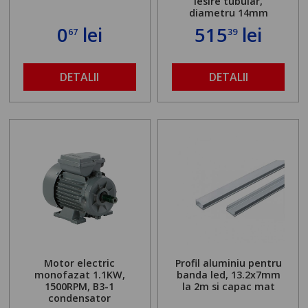
iesire tubular,
diametru 14mm
0
lei
515
lei
67
39
DETALII
DETALII
Motor electric
Profil aluminiu pentru
monofazat 1.1KW,
banda led, 13.2x7mm
1500RPM, B3-1
la 2m si capac mat
condensator