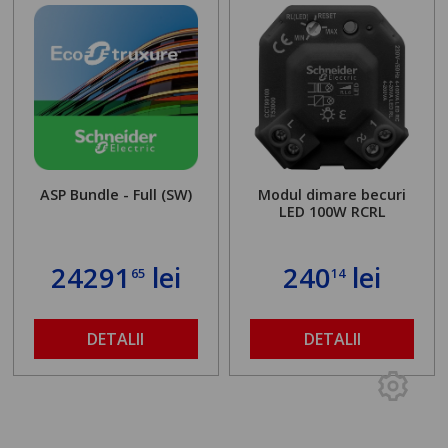
ASP Bundle - Full (SW)
Modul dimare becuri
LED 100W RCRL
24291
lei
240
lei
65
14
DETALII
DETALII