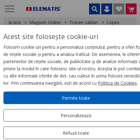
Acasă
Magazin Online
Trasee cabluri
Copex
Acest site folosește cookie-uri
< Copex
Folosim cookie-uri pentru a personaliza conținutul, pentru a oferi fu
de rețele sociale și pentru a analiza traficul. De asemenea, le oferi
Copex Scame, D16 750N (100M)
partenerilor de rețele sociale, de publicitate și de analize informații 
cu fir de tragere
privire la modul în care folosesc site-ul nostru. Aceștia le pot combi
cu alte informații oferite de dvs. sau culese în urma folosirii serviciil
lor. Prin continuarea navigării, ești de acord cu
Politica de Cookies
.
Permite toate
Personalizează
Refuză toate