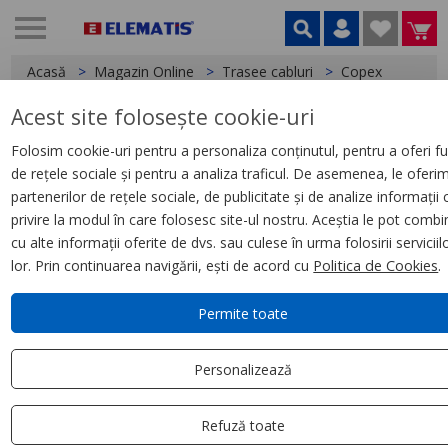
Acasă
Magazin Online
Trasee cabluri
Copex
Acest site folosește cookie-uri
< Copex
Folosim cookie-uri pentru a personaliza conținutul, pentru a oferi fu
de rețele sociale și pentru a analiza traficul. De asemenea, le oferi
Copex Scame, D32 750N (25M)
partenerilor de rețele sociale, de publicitate și de analize informații 
cu fir de tragere
privire la modul în care folosesc site-ul nostru. Aceștia le pot combi
cu alte informații oferite de dvs. sau culese în urma folosirii serviciil
lor. Prin continuarea navigării, ești de acord cu
Politica de Cookies
.
Permite toate
Personalizează
Refuză toate