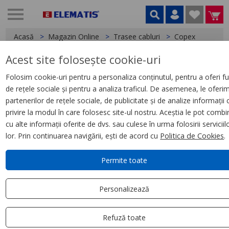
Acasă
Magazin Online
Trasee cabluri
Copex
Acest site folosește cookie-uri
< Copex
Folosim cookie-uri pentru a personaliza conținutul, pentru a oferi fu
de rețele sociale și pentru a analiza traficul. De asemenea, le oferi
Copex Scame, D20 750N (100M)
partenerilor de rețele sociale, de publicitate și de analize informații 
cu fir de tragere
privire la modul în care folosesc site-ul nostru. Aceștia le pot combi
cu alte informații oferite de dvs. sau culese în urma folosirii serviciil
lor. Prin continuarea navigării, ești de acord cu
Politica de Cookies
.
Permite toate
Personalizează
Refuză toate